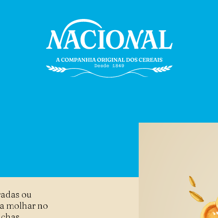
radas ou
ra molhar no
achas.