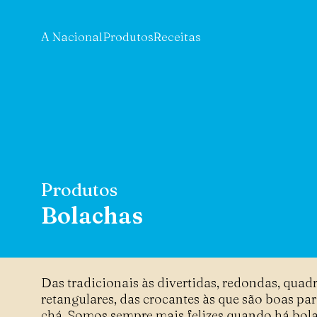
A Nacional
Produtos
Receitas
Produtos
Bolachas
Das tradicionais às divertidas, redondas, quad
retangulares, das crocantes às que são boas pa
chá. Somos sempre mais felizes quando há bol