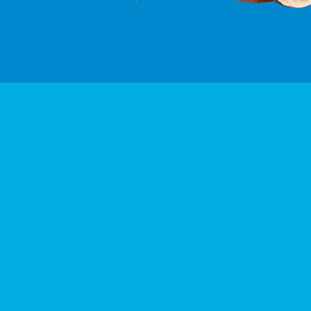
Contactos
Linha de Apoio: 808 101 109
(Dias úteis das 9h às 13h e das 14h às 18h)
Custo de chamada local