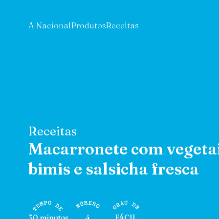
A Nacional
Produtos
Receitas
Receitas
Macarronete com vegeta
bimis e salsicha fresca
30 minutos
4
FÁCIL