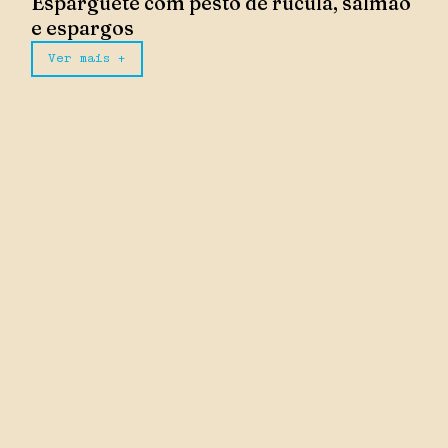
Esparguete com pesto de rúcula, salmão
e espargos
Ver mais +