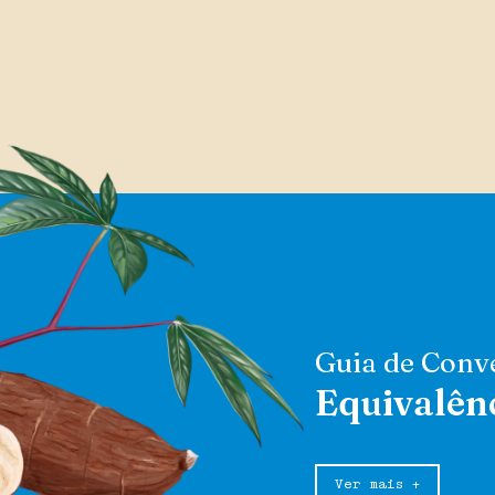
Guia de Conv
Equivalên
Ver mais +