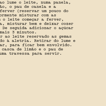
ao lume o leite, numa panela,
ão, o pau de canela e a
ferver (reservar um pouco do
ormente misturar com as
 o leite começar a ferver,
a, misturar bem e deixar cozer
 De seguida adicionar o açúcar
mais 3 minutos.
r ao leite reservado as gemas
do à aletria. Retirar do lume e
ar, para ficar bem envolvido.
 casca de limão e o pau de
uma travessa para servir.