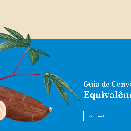
Guia de Conv
Equivalên
Ver mais +